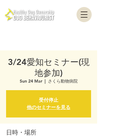
healthydogownership ・ Dog training ・ Problem behavior ・ Dog psychology
・ Dog ethology ・ Dog trainer ・ Dog behaviorist ・ Yokohama ・ Yokosuka ・
Tokyo ・ Chiba
Nationwide / Dog Behavior Psychology Clinic Canine Behavior Counseling, Dog
behaviourist, Dog Behavior Psychology Counseling
3/24愛知セミナー(現
地参加)
Sun 24 Mar
  |  
さくら動物病院
受付停止
他のセミナーを見る
日時・場所