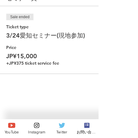
Sale ended
Ticket type
3/24愛知セミナー(現地参加)
Price
JP¥15,000
+JP¥375 ticket service fee
© 2020 Japan Dog Behaviorist
Association.Allright reserved.
YouTube
Instagram
Twitter
お問い合わせ