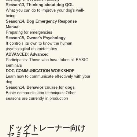
Season13, Thinking about dog QOL
What you can do to improve your dog's well-
being
Season14, Dog Emergency Response
Manual
Preparing for emergencies
Season15, Owner's Psychology
It controls its own to know the human
psychological characteristics
ADVANCED: Advanced
Participants: Those who have taken all BASIC
seminars
DOG COMMUNICATION WORKSHOP
Learn how to communicate effectively with your
dog
Season14, Behavior course for dogs
Basic communication techniques Other
seasons are currently in production
ドッグトレーナー向け
セミナー