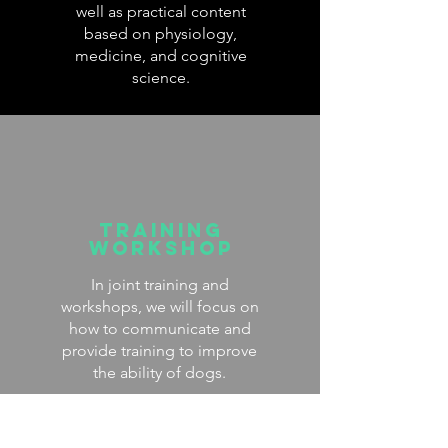
well as practical content
based on physiology,
medicine, and cognitive
science.
Training
workshop
In joint training and
workshops, we will focus on
how to communicate and
provide training to improve
the ability of dogs.