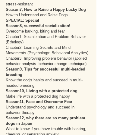
stress-resistant
Season7, How to Raise a Happy Lucky Dog
How to Understand and Raise Dogs
SPECIAL: Special
Season8, successful socialization!
Overcome barking, biting and fear
Chapter1, Socialization and Problem Behavior
(Ethology)
Chapter2, Learning Secrets and Mind
Movements (Psychology: Behavioral Analytics)
Chapter3, Improving problem behavior (applied
behavior analysis: behavior change technique)
Season9, Tips for successful multi-headed
breeding
Know the dog's habits and succeed in multi-
headed breeding
Season10, Living with a protected dog
Make life with a protected dog happy
Season11, Face and Overcome Fear
Understand psychology and succeed in
behavior therapy
Season12, why there are so many problem
dogs in Japan
What to know if you have trouble with barking,
chewing, or separation anxiety