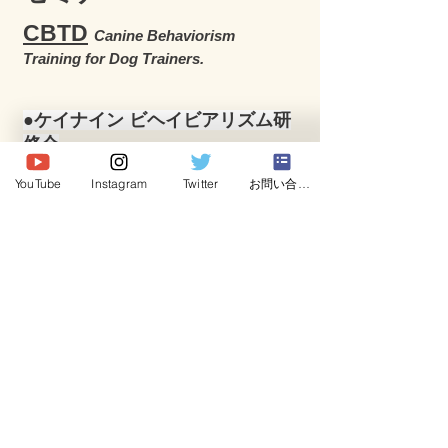
CBTD
Canine Behaviorism
Training for Dog Trainers.
●ケイナイン ビヘイビアリズム研
修会
全4回で完結する内容となっています。
YouTube
Instagram
Twitter
お問い合わせ
筆記および実技試験に合格した受講者に
はディプロマを発行します。
Program1犬の発達
・発達と行動
・社会化について正しく知る
・レスポンデント条件づけ：逃走・回
避・罰
・社会化トレーニング実施要領
Program2動物行動学
・動物福祉：環境がいかに行動に影響し
ているか