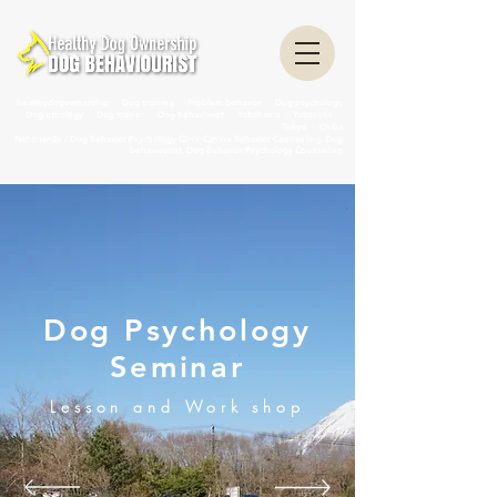
healthydogownership ・ Dog training ・ Problem behavior ・ Dog psychology
・ Dog ethology ・ Dog trainer ・ Dog behaviorist ・ Yokohama ・ Yokosuka ・
Tokyo ・ Chiba
Nationwide / Dog Behavior Psychology Clinic Canine Behavior Counseling, Dog
behaviourist, Dog Behavior Psychology Counseling
Dog Psychology
Seminar
Lesson and Work shop