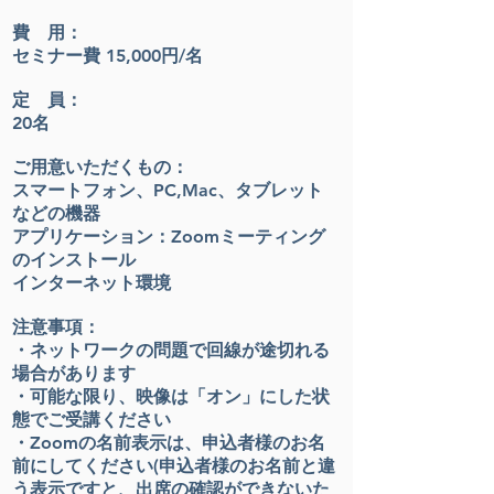
費 用：
セミナー費
15,000円/名
定 員：
20名
ご用意いただくもの：
スマートフォン、PC,Mac、タブレット
などの機器
アプリケーション：Zoomミーティング
のインストール
インターネット環境
注意事項：
・ネットワークの問題で回線が途切れる
場合があります
・
可能な限り、映像は「オン」にした状
態でご受講
ください
・Zoomの
名前表示は、申
込
者様のお名
前にしてください(申込者様のお名前と違
う表示ですと、出席の確認ができないた