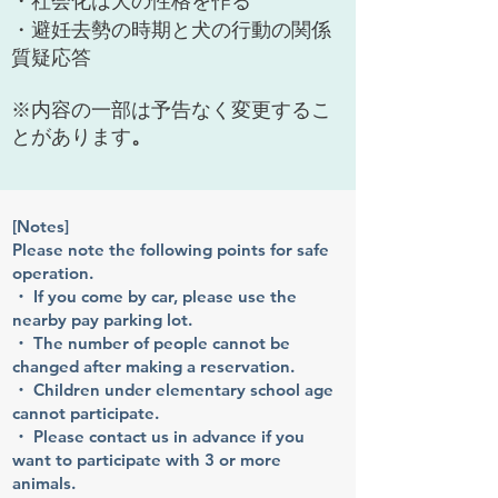
・社会化は犬の性格を作る
・避妊去勢の時期と犬の行動の関係
質疑応答
※内容の一部は予告なく変更するこ
とがあります
。
[Notes]
Please note the following points for safe
operation.
・ If you come by car, please use the
nearby pay parking lot.
・ The number of people cannot be
changed after making a reservation.
・ Children under elementary school age
cannot participate.
・ Please contact us in advance if you
want to participate with 3 or more
animals.