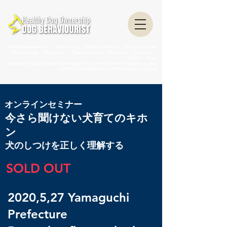
healthydogownership ・ Dog training ・ Problem behavior ・ Dog psychology
・ Dog ethology ・ Dog trainer ・ Dog behaviorist ・ Yokohama ・ Yokosuka ・
Tokyo ・ Chiba
Nationwide / Dog Behavior Psychology Clinic Canine Behavior Counseling, Dog
behaviourist, Dog Behavior Psychology Counseling
​オンラインセミナー
今さら聞けない犬育てのキホ
ン
犬のしつけを正しく理解する
SOLD OUT
2020,5,27 Yamaguchi
Prefecture