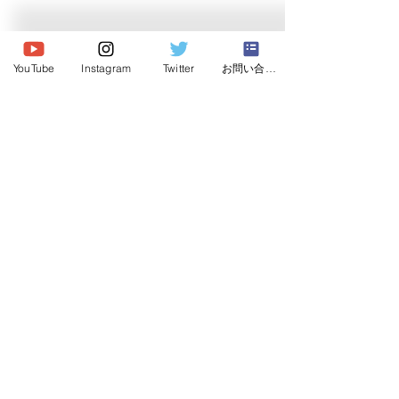
© 2020 Japan Dog Behaviorist
Association.Allright reserved.
YouTube
Instagram
Twitter
お問い合わせ
Institute
Japan Dog Behaviorist
Association