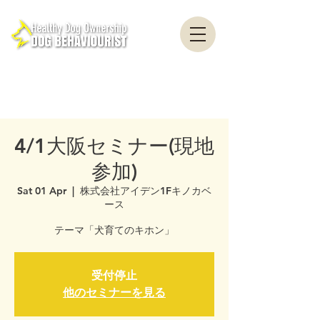
healthydogownership ・ Dog training ・ Problem behavior ・ Dog psychology
・ Dog ethology ・ Dog trainer ・ Dog behaviorist ・ Yokohama ・ Yokosuka ・
Tokyo ・ Chiba
Nationwide / Dog Behavior Psychology Clinic Canine Behavior Counseling, Dog
behaviourist, Dog Behavior Psychology Counseling
4/1大阪セミナー(現地
参加)
Sat 01 Apr
  |  
株式会社アイデン1Fキノカベ
ース
テーマ「犬育てのキホン」
受付停止
他のセミナーを見る