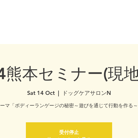
ship ・ Dog training ・ Problem behavior ・ Dog psychology ・ Dog ethology ・ Dog trainer 
Nationwide / Dog Behavior Psychology Clinic Canine Behavior Counseling, 
合わせ
Media / Books
Dog Psychology Seminar
service
Concept colu
14熊本セミナー(現
Sat 14 Oct
  |  
ドッグケアサロンN
ーマ「ボディーランゲージの秘密～遊びを通じて行動を作る～
受付停止