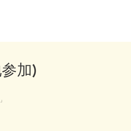
・ Dog behaviorist ・ Yokohama ・ Yokosuka ・ Tokyo ・
Chiba
Dog behaviourist, Dog Behavior Psychology Counseling
mn
counselor
Contact Us
地参加)
」