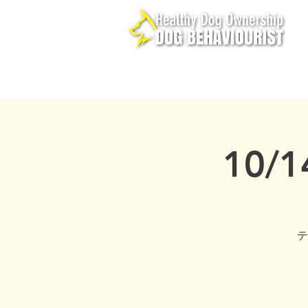
healthydogowner
home
サービス
お問い
10/
テ