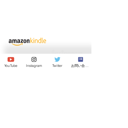
© 2020 Japan Dog Behaviorist
Association.Allright reserved.
YouTube
Instagram
Twitter
お問い合わせ
Institute
Japan Dog Behaviorist
Association