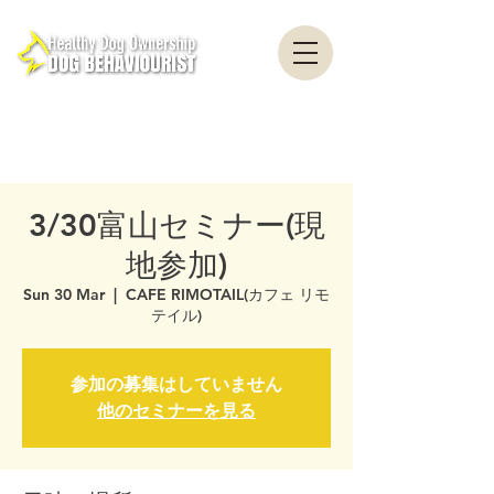
healthydogownership ・ Dog training ・ Problem behavior ・ Dog psychology
・ Dog ethology ・ Dog trainer ・ Dog behaviorist ・ Yokohama ・ Yokosuka ・
Tokyo ・ Chiba
Nationwide / Dog Behavior Psychology Clinic Canine Behavior Counseling, Dog
behaviourist, Dog Behavior Psychology Counseling
3/30富山セミナー(現
地参加)
Sun 30 Mar
  |  
CAFE RIMOTAIL(カフェ リモ
テイル)
参加の募集はしていません
他のセミナーを見る