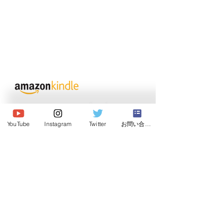
© 2020 Japan Dog Behaviorist
Association.Allright reserved.
YouTube
Instagram
Twitter
お問い合わせ
Institute
Japan Dog Behaviorist
Association