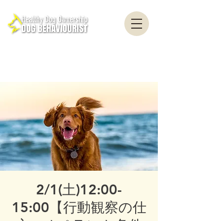
healthydogownership ・ Dog training ・ Problem behavior ・ Dog psychology
・ Dog ethology ・ Dog trainer ・ Dog behaviorist ・ Yokohama ・ Yokosuka ・
Tokyo ・ Chiba
Nationwide / Dog Behavior Psychology Clinic Canine Behavior Counseling, Dog
behaviourist, Dog Behavior Psychology Counseling
2/1(土)12:00-
15:00【行動観察の仕