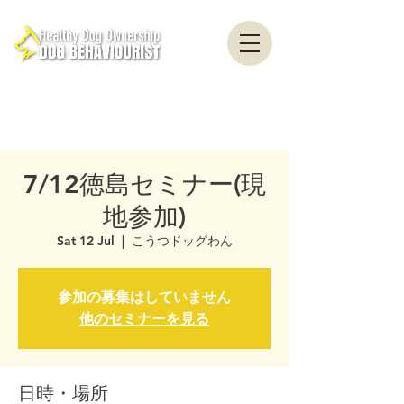
healthydogownership ・ Dog training ・ Problem behavior ・ Dog psychology
・ Dog ethology ・ Dog trainer ・ Dog behaviorist ・ Yokohama ・ Yokosuka ・
Tokyo ・ Chiba
Nationwide / Dog Behavior Psychology Clinic Canine Behavior Counseling, Dog
behaviourist, Dog Behavior Psychology Counseling
7/12徳島セミナー(現
地参加)
Sat 12 Jul
  |  
こうつドッグわん
参加の募集はしていません
他のセミナーを見る
日時・場所