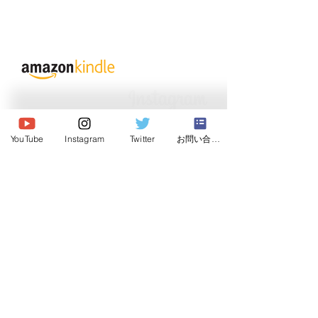
© 2020 Japan Dog Behaviorist
Association.Allright reserved.
YouTube
Instagram
Twitter
お問い合わせ
Institute
Japan Dog Behaviorist
Association