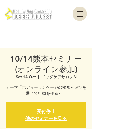
healthydogownership ・ Dog training ・ Problem behavior ・ Dog psychology
・ Dog ethology ・ Dog trainer ・ Dog behaviorist ・ Yokohama ・ Yokosuka ・
Tokyo ・ Chiba
Nationwide / Dog Behavior Psychology Clinic Canine Behavior Counseling, Dog
behaviourist, Dog Behavior Psychology Counseling
10/14熊本セミナー
(オンライン参加)
Sat 14 Oct
  |  
ドッグケアサロンN
テーマ「ボディーランゲージの秘密～遊びを
通じて行動を作る～」
受付停止
他のセミナーを見る