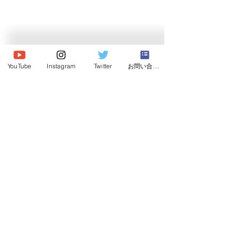
© 2020 Japan Dog Behaviorist
YouTube
Instagram
Twitter
お問い合わせ
Association.Allright reserved.
Institute
Japan Dog Behaviorist
Association