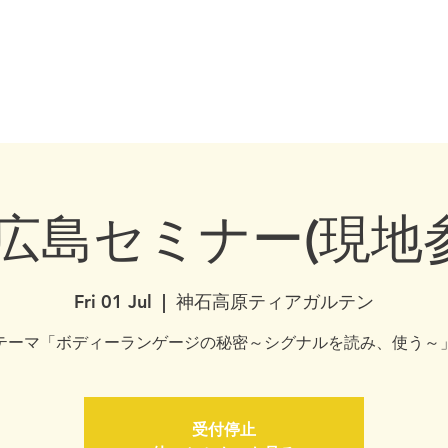
ship ・ Dog training ・ Problem behavior ・ Dog psychology ・ Dog ethology ・ Dog trainer 
Nationwide / Dog Behavior Psychology Clinic Canine Behavior Counseling, 
合わせ
Media / Books
Dog Psychology Seminar
service
Concept colu
1広島セミナー(現地
Fri 01 Jul
  |  
神石高原ティアガルテン
テーマ「ボディーランゲージの秘密～シグナルを読み、使う～
受付停止