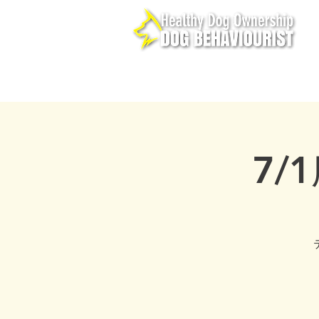
healthydogowner
home
サービス
お問い
7/