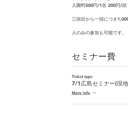
入園料500円/1名 200円/頭​
三頭目から一頭につき1,0
人のみの参加も可能です。
お飲み物はご持参ください
セミナー費
お車でお越しの際は近隣の
領収書について：
Ticket type
クレジットカード会社が発
7/1広島セミナー(現地
More info
7/1広島セミナー