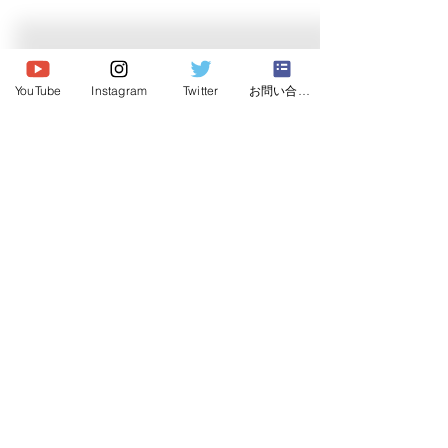
© 2020 Japan Dog Behaviorist
Association.Allright reserved.
YouTube
Instagram
Twitter
お問い合わせ
Institute
Japan Dog Behaviorist
Association