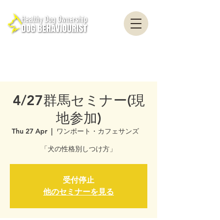
healthydogownership ・ Dog training ・ Problem behavior ・ Dog psychology
・ Dog ethology ・ Dog trainer ・ Dog behaviorist ・ Yokohama ・ Yokosuka ・
Tokyo ・ Chiba
Nationwide / Dog Behavior Psychology Clinic Canine Behavior Counseling, Dog
behaviourist, Dog Behavior Psychology Counseling
4/27群馬セミナー(現
地参加)
Thu 27 Apr
  |  
ワンポート・カフェサンズ
「犬の性格別しつけ方」
受付停止
他のセミナーを見る