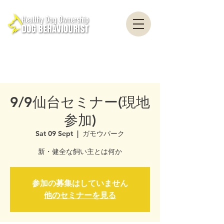
healthydogownership ・ Dog training ・ Problem behavior ・ Dog psychology
・ Dog ethology ・ Dog trainer ・ Dog behaviorist ・ Yokohama ・ Yokosuka ・
Tokyo ・ Chiba
Nationwide / Dog Behavior Psychology Clinic Canine Behavior Counseling, Dog
behaviourist, Dog Behavior Psychology Counseling
9/9仙台セミナー(現地
参加)
Sat 09 Sept
  |  
ガモウパーク
新・健全な飼い主とは何か
参加の募集はしていません
他のセミナーを見る