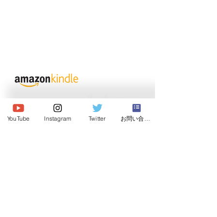
© 2020 Japan Dog Behaviorist
Association.Allright reserved.
YouTube
Instagram
Twitter
お問い合わせ
Institute
Japan Dog Behaviorist
Association