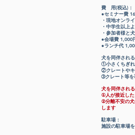
費 用
(税込)
：
●セミナー費
1
・現地オンライ
・中学生以上よ
・参加者様と犬
●会場費 1,000
●ランチ代 1,0
犬を同伴される
①小さくちぎれ
②クレートやキ
➂クレート等を
犬を同伴される
①人が接近した
②分離不安の犬
します
駐車場：
施設の駐車場を