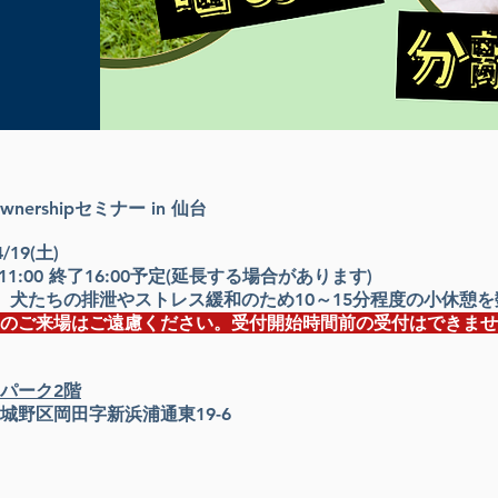
 Ownershipセミナー in 仙台
4/19(土)
始11:00 終了16:00予定(延長する場合があります)
、犬たちの排泄やストレス緩和のため
10～15分程度の
小休憩を
のご来場はご遠慮ください。受付開始時間前の受付はできませ
パーク2階
城野区岡田字新浜浦通東19-6