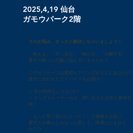
2025,4,19 仙台
​ガモウパーク2階
そのお悩み、さっさと解決しちゃいましょう！
「吠える」「引っ張る」「怖がる」「分離不安」…
愛犬の困った行動に悩んでいませんか？
このセミナーでは事前ヒアリングをもとにあなたの
愛犬に合わせたアドバイスをお届け！
✅ 犬の同伴なしでもOK！
✅ ドッグトレーナーなど、飼い主さん以外も参加可
能！
「もっと早く知りたかった！」と後悔する前に、
愛犬との暮らしをもっと楽しく、快適にしません
か？🐾