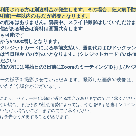
利用される方は別途料金が発生します。その場合、狂犬病予防
明書(一年以内のもの)が必要となります。
料の配布はありません。講義中、スライド撮影はしていただけ
信がある場合は資料は画面共有します
も可能です​
から¥1000増しとなります。
クレジットカードによる
事前支払い、昼食代およびドッグラン
は当日現金での支払いとなります。(クレジットカードでのお
ださい)
加の方には開始日の3日前にZoomのミーティングIDおよびパ
ーの様子を撮影させていただきます。撮影した画像や映像は、
いただく場合がございます。
により、セミナー
開始時間が遅れる場合がありますのでご了承ください
な
い場合、また今後の社会情勢によっては、やむを得ず急遽オンライン
いただく場合がございますのでご了承ください。
は予告なく変更することがあります。