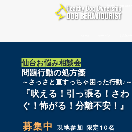
healthydogowner
home
サービス
お問い
仙台お悩み相談会
問題行動の処方箋
～さっさと直すっちゃ困った行動♪～
『吠える！引っ張る！さわ
ぐ！怖がる！分離不安！』
募集中
現地参加 限定10名