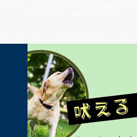
ship ・ Dog training ・ Problem behavior ・ Dog psychology ・ Dog ethology ・ Dog trainer 
Nationwide / Dog Behavior Psychology Clinic Canine Behavior Counseling, 
合わせ
Media / Books
Dog Psychology Seminar
service
Concept colu