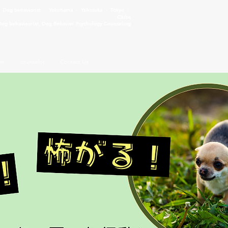
・ Dog behaviorist ・ Yokohama ・ Yokosuka ・ Tokyo ・
Chiba
Dog behaviourist, Dog Behavior Psychology Counseling
mn
counselor
Contact Us